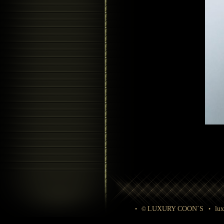
LUXURY COON´S
lu
• ©
•