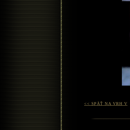
<< SPÄŤ NA VRH V