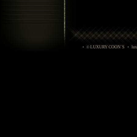
LUXURY COON´S
lu
• ©
•