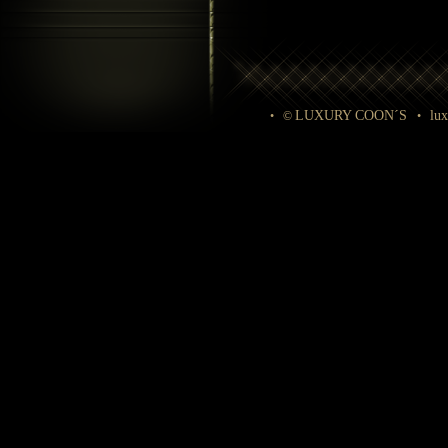
LUXURY COON´S
lu
• ©
•