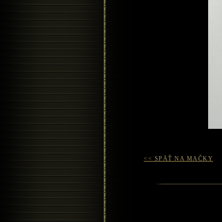
<< SPÄŤ NA MAČKY