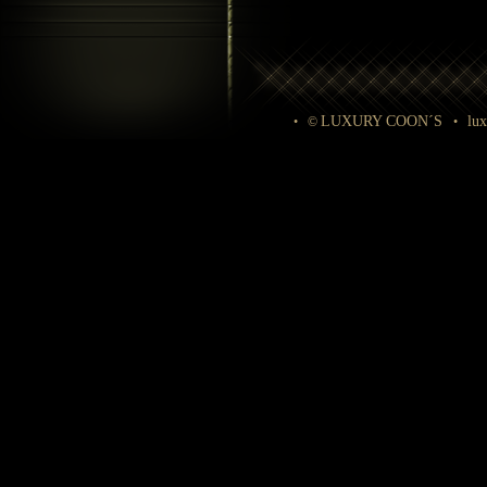
LUXURY COON´S
lu
• ©
•